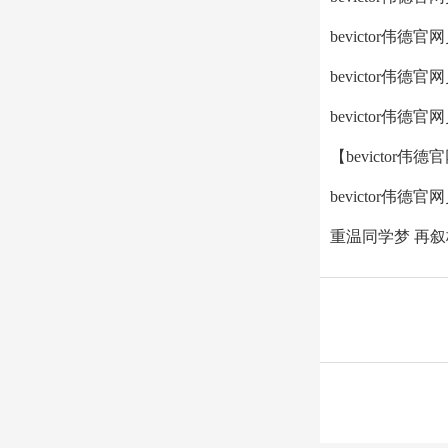
​bevictor伟
bevictor伟
bevictor伟
【bevictor
bevictor
重温同学梦 再